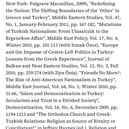
New York: Palgrave Macmillan, 2009), “Redefining
the Nation: The Shifting Boundaries of the ‘Other’ in
Greece and Turkey”, Middle Eastern Studies, Vol. 47,
No. 1, January-February 2011, pp. 167-182, “Mutations
of Turkish Nationalism: From Ulusalcılık to the
Ergenekon Affair”, Middle East Policy, Vol. 17, No. 4,
Winter 2010, pp. 101-113 (with Irmak Özer), “Europe
and the Impasse of Centre-Left Politics in Turkey:
Lessons from the Greek Experience”, Journal of
Balkan and Near Eastern Studies, Vol. 12, No. 3, Fall
2010, pp. 259-274 (with Ziya Öniş), “Friends No More?:
The Rise of Anti-American Nationalism in Turkey”,
Middle East Journal, Vol. 64, No. 1, Winter 2010, pp.
51-66, “Islam and Democratization in Turkey:
Secularism and Trust in a Divided Society”,
Democratization, Vol. 16, No. 6, December 2009, pp.
1194-1213 and “The Orthodox Church and Greek-
Turkish Relations: Religion as Source of Rivalry or
Conciliation?” in Jeffrey Haynes (ed.), Religion and