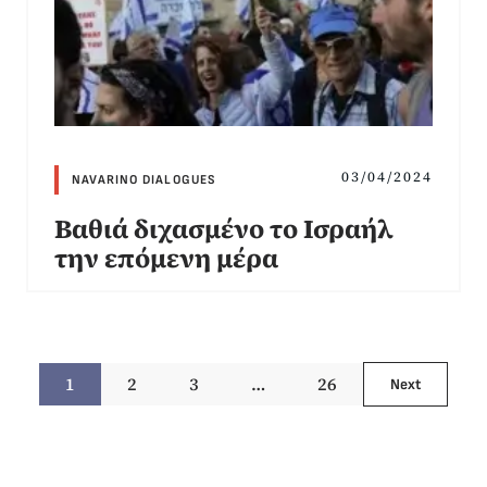
03/04/2024
NAVARINO DIALOGUES
Βαθιά διχασμένο το Ισραήλ
την επόμενη μέρα
1
2
3
…
26
Next