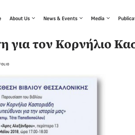
e
About Us
News & Events
Media
Publica
 για τον Κορνήλιο Κα
FOLIO