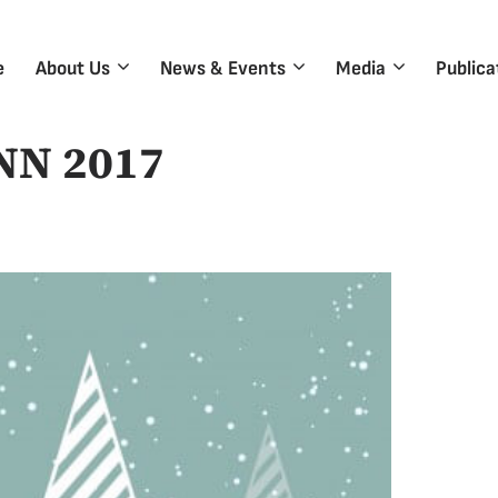
e
About Us
News & Events
Media
Publica
ΝΝ 2017