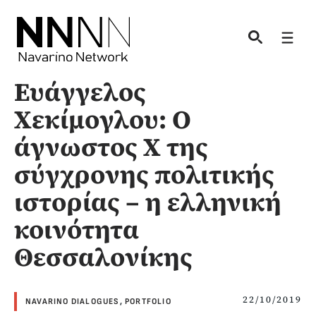
Skip
to
Men
content
Ευάγγελος
Χεκίμογλου: Ο
άγνωστος Χ της
σύγχρονης πολιτικής
ιστορίας – η ελληνική
κοινότητα
Θεσσαλονίκης
22/10/2019
NAVARINO DIALOGUES
,
PORTFOLIO