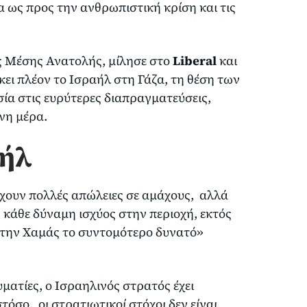
ία ως προς την ανθρωπιστική κρίση και τις
ης Μέσης Ανατολής, μίλησε στο
Liberal
και
ώκει πλέον το Ισραήλ στη Γάζα, τη θέση των
σία στις ευρύτερες διαπραγματεύσεις,
νη μέρα.
αήλ
ρχουν πολλές απώλειες σε αμάχους, αλλά
 κάθε δύναμη ισχύος στην περιοχή, εκτός
ι την Χαμάς το συντομότερο δυνατό»
ματίες, ο Ισραηλινός στρατός έχει
όσο, οι στρατιωτικοί στόχοι δεν είναι