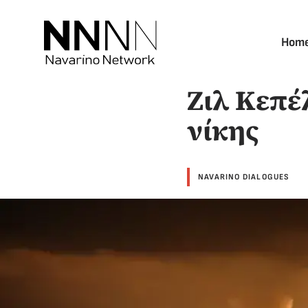
Skip
to
Hom
content
Ζιλ Κεπέ
νίκης
NAVARINO DIALOGUES