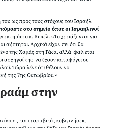
ή του ως προς τους στόχους του Ισραήλ
σκόμαστε στο σημείο όπου οι Ισραηλινοί
η
» εκτιμάει ο κ. Κεπέλ. «Το χρειάζονται για
αι αήττητοι. Αρχικά είχαν πει ότι θα
ένο της Χαμάς στη Γάζα, αλλά φαίνεται
 οι αρχηγοί της να έχουν καταφύγει σε
λού. Τώρα λένε ότι θέλουν να
γή της 7ης Οκτωβρίου.»
βραάμ στην
τίνιους και οι αραβικές κυβερνήσεις