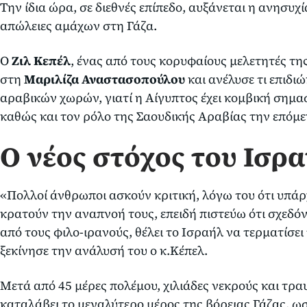
Την ίδια ώρα, σε διεθνές επίπεδο, αυξάνεται η ανησυχ
απώλειες αμάχων στη Γάζα.
Ο
Ζιλ Κεπέλ
, ένας από τους κορυφαίους μελετητές τ
στη
Μαριλίζα Αναστασοπούλου
και ανέλυσε τι επιδι
αραβικών χωρών, γιατί η Αίγυπτος έχει κομβική σημα
καθώς και τον ρόλο της Σαουδικής Αραβίας την επόμε
Ο νέος στόχος του Ισρ
«Πολλοί άνθρωποι ασκούν κριτική, λόγω του ότι υπά
κρατούν την αναπνοή τους, επειδή πιστεύω ότι σχεδόν
από τους φιλο-ιρανούς, θέλει το Ισραήλ να τερματίσε
ξεκίνησε την ανάλυσή του ο κ.Κέπελ.
Μετά από 45 μέρες πολέμου, χιλιάδες νεκρούς και τραυ
καταλάβει το μεγαλύτερο μέρος της βόρειας Γάζας, ωστ