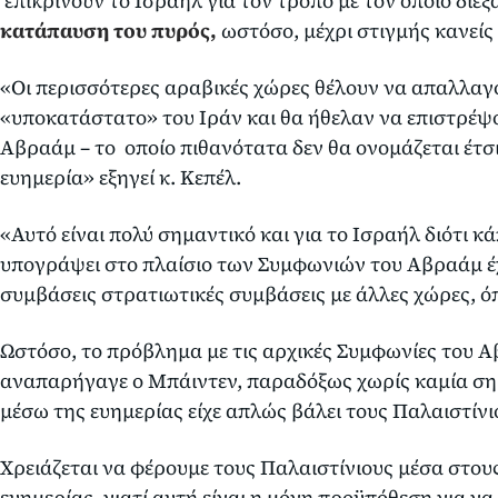
επικρίνουν το Ισραήλ για τον τρόπο με τον οποίο διεξ
κατάπαυση του πυρός,
ωστόσο, μέχρι στιγμής κανείς 
«Οι περισσότερες αραβικές χώρες θέλουν να απαλλαγο
«υποκατάστατο» του Ιράν και θα ήθελαν να επιστρέψο
Αβραάμ – το οποίο πιθανότατα δεν θα ονομάζεται έτσι
ευημερία» εξηγεί κ. Κεπέλ.
«Αυτό είναι πολύ σημαντικό και για το Ισραήλ διότι κ
υπογράψει στο πλαίσιο των Συμφωνιών του Αβραάμ έχ
συμβάσεις στρατιωτικές συμβάσεις με άλλες χώρες, ό
Ωστόσο, το πρόβλημα με τις αρχικές Συμφωνίες του Α
αναπαρήγαγε ο Μπάιντεν, παραδόξως χωρίς καμία σημ
μέσω της ευημερίας είχε απλώς βάλει τους Παλαιστίνι
Χρειάζεται να φέρουμε τους Παλαιστίνιους μέσα στου
ευημερίας, γιατί αυτή είναι η μόνη προϋπόθεση για να