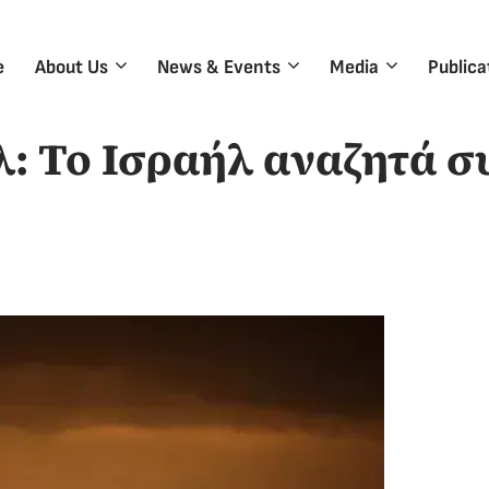
e
About Us
News & Events
Media
Publica
λ: Το Ισραήλ αναζητά 