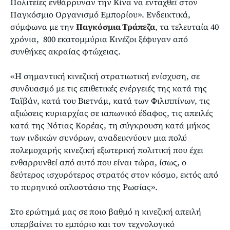
Πολιτείες ενθάρρυναν την Κίνα να ενταχθεί στον
Παγκόσμιο Οργανισμό Εμπορίου». Ενδεικτικά,
σύμφωνα με την
Παγκόσμια Τράπεζα
, τα τελευταία 40
χρόνια, 800 εκατομμύρια Κινέζοι ξέφυγαν από
συνθήκες ακραίας φτώχειας.
«Η σημαντική κινεζική στρατιωτική ενίσχυση, σε
συνδυασμό με τις επιθετικές ενέργειές της κατά της
Ταϊβάν, κατά του Βιετνάμ, κατά των Φιλιππίνων, τις
αξιώσεις κυριαρχίας σε ιαπωνικό έδαφος, τις απειλές
κατά της Νότιας Κορέας, τη σύγκρουση κατά μήκος
των ινδικών συνόρων, αναδεικνύουν μια πολύ
πολεμοχαρής κινεζική εξωτερική πολιτική που έχει
ενθαρρυνθεί από αυτό που είναι τώρα, ίσως, ο
δεύτερος ισχυρότερος στρατός στον κόσμο, εκτός από
το πυρηνικό οπλοστάσιο της Ρωσίας».
Στο ερώτημά μας σε ποιο βαθμό η κινεζική απειλή
υπερβαίνει το εμπόριο και τον τεχνολογικό