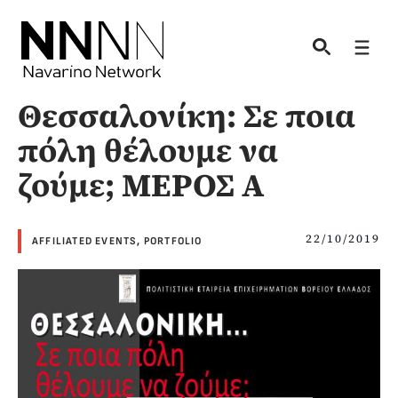
Skip
to
Men
content
Θεσσαλονίκη: Σε ποια
πόλη θέλουμε να
ζούμε; ΜΕΡΟΣ Α
22/10/2019
AFFILIATED EVENTS
,
PORTFOLIO