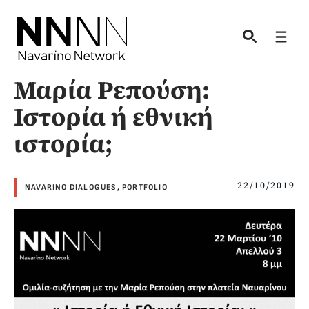
Skip
to
Men
content
Μαρία Ρεπούση:
Ιστορία ή εθνική
ιστορία;
22/10/2019
NAVARINO DIALOGUES
,
PORTFOLIO