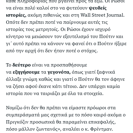
κάθε πληροφορίας που βγαίνει προς τα έξω. Οι Ρώσοι
να είναι πολύ καλοί στο να φυτεύουν
ψευδείς
ιστορίες,
ακόμη πιθανώς και στη Wall Street Journal.
Οπότε δεν πρέπει ποτέ να παίρνουμε αυτές τις
ιστορίες τοις μετρητοίς. Οι Ρώσοι έχουν ισχυρό
κίνητρο να μειώσουν τον εξευτελισμό του Πούτιν και
γι΄ αυτό πρέπει να κάνουν να φανεί ότι ο Πούτιν ήξερε
από την αρχή ότι δεν ήταν ποτέ ο στόχος.
Το
δεύτερο
είναι να προσπαθήσουμε
να
εξηγήσουμε
τα
γεγονότα,
όπως γιατί ξαφνικά
άλλαξε γνώμη καθώς και γιατί ο Πούτιν θα τον άφηνε
να ζήσει αφού έκανε κάτι τέτοιο. Δεν υπάρχει καμία
ιστορία που να ταιριάζει με όλα τα στοιχεία.
Νομίζω ότι δεν θα πρέπει να είμαστε πρόωροι στα
συμπεράσματά μας σχετικά με το πόσο καιρό ακόμα ο
Πριγκόζιν προσωπικά θα παραμείνει επικεφαλής,
πόσο μάλλον ζωντανός», αναλύει ο κ. Φρίντμαν.