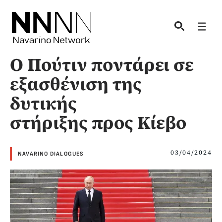
Skip
to
Men
content
Ο Πούτιν ποντάρει σε
εξασθένιση της
δυτικής
στήριξης προς Κίεβο
03/04/2024
NAVARINO DIALOGUES