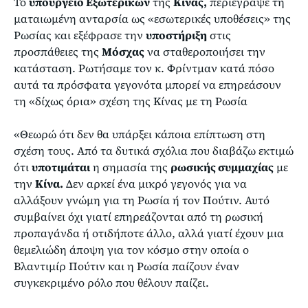
Το
υπουργείο Εξωτερικών
της
Κίνας,
περιέγραψε τη
ματαιωμένη ανταρσία ως «εσωτερικές υποθέσεις» της
Ρωσίας και εξέφρασε την
υποστήριξη
στις
προσπάθειες της
Μόσχας
να σταθεροποιήσει την
κατάσταση. Ρωτήσαμε τον κ. Φρίντμαν κατά πόσο
αυτά τα πρόσφατα γεγονότα μπορεί να επηρεάσουν
τη «δίχως όρια» σχέση της Κίνας με τη Ρωσία
«Θεωρώ ότι δεν θα υπάρξει κάποια επίπτωση στη
σχέση τους. Από τα δυτικά σχόλια που διαβάζω εκτιμώ
ότι
υποτιμάται
η σημασία της
ρωσικής συμμαχίας
με
την
Κίνα.
Δεν αρκεί ένα μικρό γεγονός για να
αλλάξουν γνώμη για τη Ρωσία ή τον Πούτιν. Αυτό
συμβαίνει όχι γιατί επηρεάζονται από τη ρωσική
προπαγάνδα ή οτιδήποτε άλλο, αλλά γιατί έχουν μια
θεμελιώδη άποψη για τον κόσμο στην οποία ο
Βλαντιμίρ Πούτιν και η Ρωσία παίζουν έναν
συγκεκριμένο ρόλο που θέλουν παίζει.