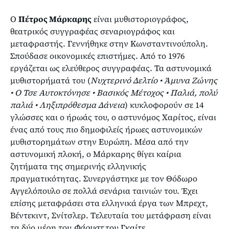
Ο
Πέτρος Μάρκαρης
είναι μυθιστοριογράφος,
θεατρικός συγγραφέας σεναριογράφος και
μεταφραστής. Γεννήθηκε στην Κωνσταντινούπολη.
Σπούδασε οικονομικές επιστήμες. Από το 1976
εργάζεται ως ελεύθερος συγγραφέας. Τα αστυνομικά
μυθιστορήματά του (
Νυχτερινό Δελτίο • Άμυνα Ζώνης
• Ο Τσε Αυτοκτόνησε • Βασικός Μέτοχος • Παλιά, πολύ
παλιά • Ληξιπρόθεσμα Δάνεια
)
κυκλοφορούν σε 14
γλώσσες και ο ήρωάς του, ο αστυνόμος Χαρίτος, είναι
ένας από τους πιο δημοφιλείς ήρωες αστυνομικών
μυθιστορημάτων στην Ευρώπη. Μέσα από την
αστυνομική πλοκή, ο Μάρκαρης θίγει καίρια
ζητήματα της σημερινής ελληνικής
πραγματικότητας. Συνεργάστηκε με τον Θόδωρο
Αγγελόπουλο σε πολλά σενάρια ταινιών του. Έχει
επίσης μεταφράσει στα ελληνικά έργα των Μπρεχτ,
Βέντεκιντ, Σνίτσλερ. Τελευταία του μετάφραση είναι
τα δύο μέρη του
Φάουστ
του Γκαίτε.