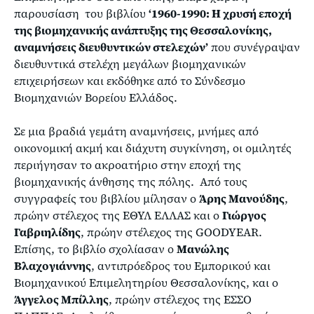
παρουσίαση του βιβλίου
‘1960-1990: Η χρυσή εποχή
της βιομηχανικής ανάπτυξης της Θεσσαλονίκης,
αναμνήσεις διευθυντικών στελεχών’
που συνέγραψαν
διευθυντικά στελέχη μεγάλων βιομηχανικών
επιχειρήσεων και εκδόθηκε από το Σύνδεσμο
Βιομηχανιών Βορείου Ελλάδος.
Σε μια βραδιά γεμάτη αναμνήσεις, μνήμες από
οικονομική ακμή και διάχυτη συγκίνηση, οι ομιλητές
περιήγησαν το ακροατήριο στην εποχή της
βιομηχανικής άνθησης της πόλης. Από τους
συγγραφείς του βιβλίου μίλησαν ο
Άρης Μανούδης
,
πρώην στέλεχος της ΕΘΥΛ ΕΛΛΑΣ και ο
Γιώργος
Γαβριηλίδης
, πρώην στέλεχος της GOODYEAR.
Επίσης, το βιβλίο σχολίασαν ο
Μανώλης
Βλαχογιάννης
, αντιπρόεδρος του Εμπορικού και
Βιομηχανικού Επιμελητηρίου Θεσσαλονίκης, και ο
Άγγελος Μπίλλης
, πρώην στέλεχος της ΕΣΣΟ