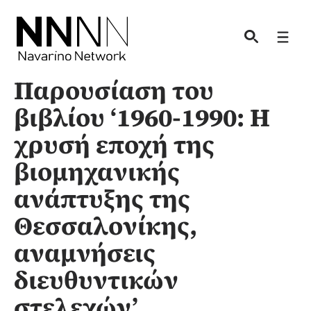
Skip
to
Men
content
Παρουσίαση του
βιβλίου ‘1960-1990: Η
χρυσή εποχή της
βιομηχανικής
ανάπτυξης της
Θεσσαλονίκης,
αναμνήσεις
διευθυντικών
στελεχών’