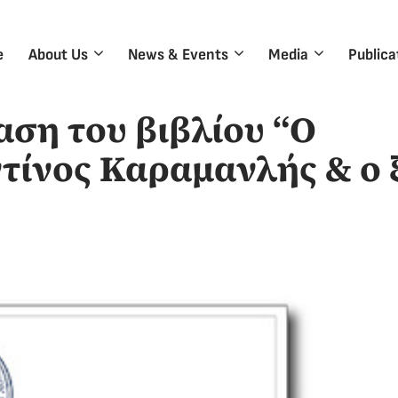
e
About Us
News & Events
Media
Publica
ση του βιβλίου “Ο
ίνος Καραμανλής & ο 