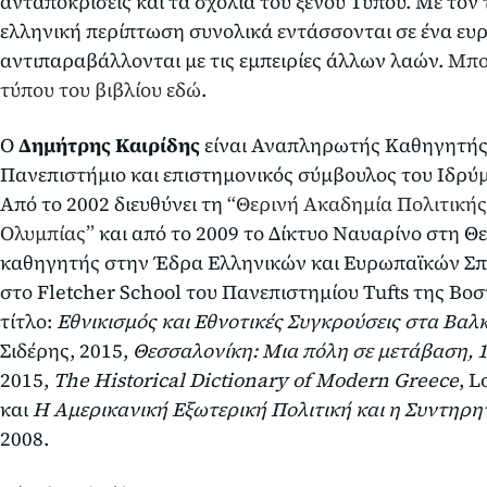
ανταποκρίσεις και τα σχόλια του ξένου Τύπου. Με τον
ελληνική περίπτωση συνολικά εντάσσονται σε ένα ευρύ
αντιπαραβάλλονται με τις εμπειρίες άλλων λαών.
Μπορ
τύπου του βιβλίου εδώ
.
Ο
Δημήτρης Καιρίδης
είναι Αναπληρωτής Καθηγητής 
Πανεπιστήμιο και επιστημονικός σύμβουλος του Ιδρύ
Από το 2002 διευθύνει τη
“Θερινή Ακαδημία Πολιτικής
Ολυμπίας”
και από το 2009 το Δίκτυο Ναυαρίνο στη Θ
καθηγητής στην Έδρα Ελληνικών και Ευρωπαϊκών Σ
στο Fletcher School του Πανεπιστημίου Tufts της Βο
τίτλο:
Εθνικισμός και Εθνοτικές Συγκρούσεις στα Βαλ
Σιδέρης, 2015,
Θεσσαλονίκη: Μια πόλη σε μετάβαση, 
2015,
The Historical Dictionary of Modern Greece
, L
και
Η Αμερικανική Εξωτερική Πολιτική και η Συντηρ
2008.