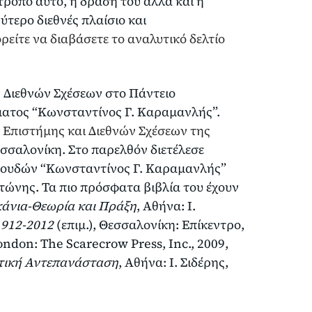
 τρόπο αυτό, η δράση του αλλά και η
τερο διεθνές πλαίσιο και
είτε να διαβάσετε το αναλυτικό δελτίο
Διεθνών Σχέσεων στο Πάντειο
ματος “Κωνσταντίνος Γ. Καραμανλής”.
 Επιστήμης και Διεθνών Σχέσεων της
εσσαλονίκη. Στο παρελθόν διετέλεσε
πουδών “Κωνσταντίνος Γ. Καραμανλής”
στώνης. Τα πιο πρόσφατα βιβλία του έχουν
κάνια-Θεωρία και Πράξη
, Αθήνα: Ι.
1912-2012
(επιμ.), Θεσσαλονίκη: Επίκεντρο,
ondon: The Scarecrow Press, Inc., 2009,
ητική Αντεπανάσταση
, Αθήνα: Ι. Σιδέρης,