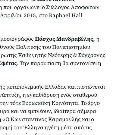
η που οργανώνει ο Σύλλογος Αποφοίτων
 Απριλίου 2015, στο Raphael Hall
δημοσιογράφος
Πάσχος Μανδραβέλης,
η
θνούς Πολιτικής του Πανεπιστημίου
ηρωτής Καθηγητής Νεότερης & Σύγχρονης
Σφέτας
. Την παρουσίαση θα συντονίσει η
ς μεταπολεμικής Ελλάδας και πιστώνεται
 ανάπτυξη, η εγκαθίδρυση ενός σταθερού
την τότε Ευρωπαϊκή Κοινότητα. Το έργο
ιρα και να εμπνέουν, ιδιαίτερα σήμερα
τη «Ο Κωνσταντίνος Καραμανλής και ο
δρομή του Έλληνα ηγέτη μέσα από τις