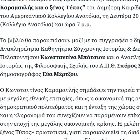
Καραμανλής και ο ξένος Τύπος”
του Δημήτρη Καιρίδ
του Αμερικανικού Κολλεγίου Ανατόλια, τη Δευτέρα 20
(Κολλέγιο Ανατόλια) και ώρα 7 μ.μ.
Το βιβλίο θα παρουσιάσουν μαζί με το συγγραφέα ο 
Αναπληρώτρια Καθηγήτρια Σύγχρονης Ιστορίας & Διε
Πελοποννήσου
Κωνσταντίνα Μπότσιου
και ο Αναπλ
Ιστορίας της Φιλοσοφικής Σχολής του Α.Π.Θ.
Σπύρος 
δημοσιογράφος
Εύα Μέρτζου
.
Ο Κωνσταντίνος Καραμανλής σημάδεψε την πορεία τη
με μεγάλες εθνικές επιτυχίες, όπως η οικονομική της
δημοκρατικού πολιτεύματος και η ένταξη της χώρας σ
και η κληρονομιά του συνεχίζουν να παραμένουν επίκα
στην εποχή της μεγάλης οικονομικής κρίσης. Η μελέ
ξένος Τύπος» πρωτοτυπεί, γιατί παρακολουθεί τη δια