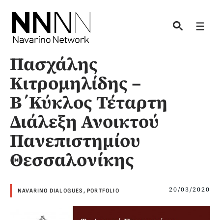
Skip
to
Men
content
Πασχάλης
Κιτρομηλίδης –
Β΄Κύκλος Τέταρτη
Διάλεξη Ανοικτού
Πανεπιστημίου
Θεσσαλονίκης
20/03/2020
NAVARINO DIALOGUES
,
PORTFOLIO