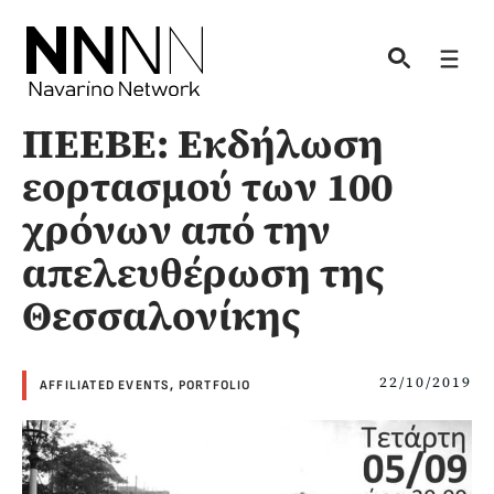
Skip
to
Men
content
ΠΕΕΒΕ: Εκδήλωση
εορτασμού των 100
χρόνων από την
απελευθέρωση της
Θεσσαλονίκης
22/10/2019
AFFILIATED EVENTS
,
PORTFOLIO