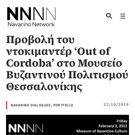
Skip
to
Men
content
Προβολή του
ντοκιμαντέρ ‘Out of
Cordoba’ στο Μουσείο
Βυζαντινού Πολιτισμού
Θεσσαλονίκης
22/10/2019
NAVARINO DIALOGUES
,
PORTFOLIO