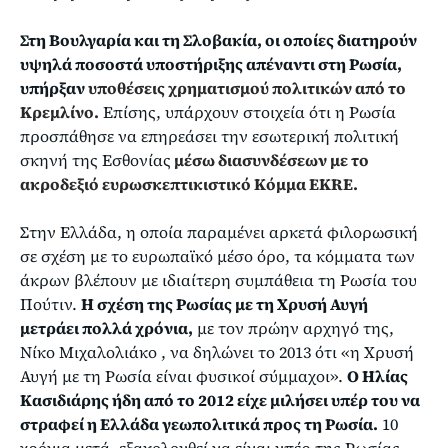
Στη Βουλγαρία και τη Σλοβακία, οι οποίες διατηρούν
υψηλά ποσοστά υποστήριξης απέναντι στη Ρωσία,
υπήρξαν
υποθέσεις χρηματισμού πολιτικών από το
Κρεμλίνο.
Επίσης, υπάρχουν στοιχεία ότι η Ρωσία
προσπάθησε να επηρεάσει την εσωτερική πολιτική
σκηνή της Εσθονίας
μέσω διασυνδέσεων με το
ακροδεξιό ευρωσκεπτικιστικό Κόμμα EKRE.
Στην Ελλάδα, η οποία παραμένει αρκετά φιλορωσική
σε σχέση με το ευρωπαϊκό μέσο όρο, τα κόμματα των
άκρων βλέπουν με ιδιαίτερη συμπάθεια τη Ρωσία του
Πούτιν.
Η σχέση της Ρωσίας με τη Χρυσή Αυγή
μετράει πολλά χρόνια,
με τον πρώην αρχηγό της,
Νίκο Μιχαλολιάκο , να δηλώνει το 2013 ότι «η Χρυσή
Αυγή με τη Ρωσία είναι φυσικοί σύμμαχοι».
Ο Ηλίας
Κασιδιάρης ήδη από το 2012 είχε μιλήσει υπέρ του να
στραφεί η Ελλάδα γεωπολιτικά προς τη Ρωσία.
10