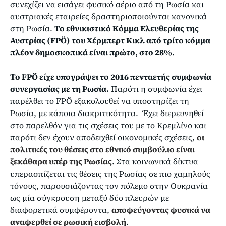
συνεχίζει να εισάγει φυσικό αέριο από τη Ρωσία και
αυστριακές εταιρείες δραστηριοποιούνται κανονικά
στη Ρωσία.
Το εθνικιστικό Κόμμα Ελευθερίας της
Αυστρίας (FPÖ) του Χέρμπερτ Κικλ από τρίτο κόμμα
πλέον δημοσκοπικά είναι πρώτο, στο 28%.
Το FPÖ είχε υπογράψει το 2016 πενταετής συμφωνία
συνεργασίας με τη Ρωσία.
Παρότι η συμφωνία έχει
παρέλθει το FPÖ εξακολουθεί να υποστηρίζει τη
Ρωσία, με κάποια διακριτικότητα. Έχει διερευνηθεί
στο παρελθόν για τις σχέσεις του με το Κρεμλίνο και
παρότι δεν έχουν αποδειχθεί οικονομικές σχέσεις,
οι
πολιτικές του θέσεις στο εθνικό συμβούλιο είναι
ξεκάθαρα υπέρ της Ρωσίας
. Στα κοινωνικά δίκτυα
υπερασπίζεται τις θέσεις της Ρωσίας σε πιο χαμηλούς
τόνους, παρουσιάζοντας τον πόλεμο στην Ουκρανία
ως μία σύγκρουση μεταξύ δύο πλευρών με
διαφορετικά συμφέροντα,
αποφεύγοντας φυσικά να
αναφερθεί σε ρωσική εισβολή
.