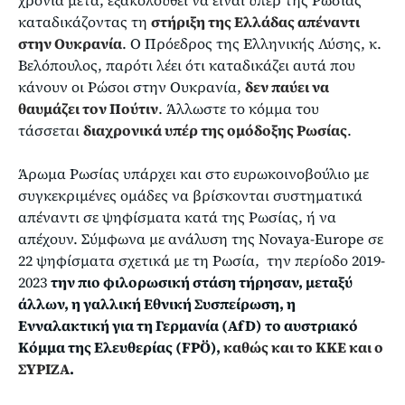
χρόνια μετά, εξακολουθεί να είναι υπέρ της Ρωσίας
καταδικάζοντας τη
στήριξη της Ελλάδας απέναντι
στην Ουκρανία
. Ο Πρόεδρος της Ελληνικής Λύσης, κ.
Βελόπουλος, παρότι λέει ότι καταδικάζει αυτά που
κάνουν οι Ρώσοι στην Ουκρανία,
δεν παύει να
θαυμάζει τον Πούτιν
. Άλλωστε το κόμμα του
τάσσεται
διαχρονικά υπέρ της ομόδοξης Ρωσίας
.
Άρωμα Ρωσίας υπάρχει και στο ευρωκοινοβούλιο με
συγκεκριμένες ομάδες να βρίσκονται συστηματικά
απέναντι σε ψηφίσματα κατά της Ρωσίας, ή να
απέχουν. Σύμφωνα με ανάλυση της Novaya-Europe σε
22 ψηφίσματα σχετικά με τη Ρωσία, την περίοδο 2019-
2023
την πιο φιλορωσική στάση τήρησαν, μεταξύ
άλλων, η γαλλική Εθνική Συσπείρωση, η
Ενναλακτική για τη Γερμανία (AfD) το αυστριακό
Κόμμα της Ελευθερίας (FPÖ),
καθώς και το ΚΚΕ και ο
ΣΥΡΙΖΑ
.