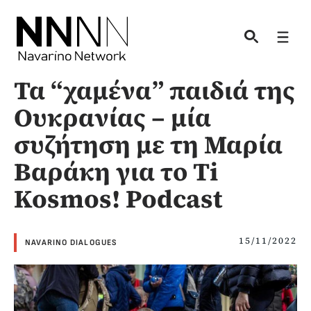
Skip
to
Men
content
Τα “χαμένα” παιδιά της
Ουκρανίας – μία
συζήτηση με τη Μαρία
Βαράκη για το Ti
Kosmos! Podcast
15/11/2022
NAVARINO DIALOGUES