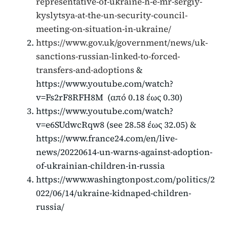
representative-of-ukraine-h-e-mr-sergiy-
kyslytsya-at-the-un-security-council-
meeting-on-situation-in-ukraine/
https://www.gov.uk/government/news/uk-
sanctions-russian-linked-to-forced-
transfers-and-adoptions
&
https://www.youtube.com/watch?
v=Fs2rF8RFH8M (από 0.18 έως 0.30)
https://www.youtube.com/watch?
v=e6SUdwcRqw8 (see 28.58 έως 32.05) &
https://www.france24.com/en/live-
news/20220614-un-warns-against-adoption-
of-ukrainian-children-in-russia
https://www.washingtonpost.com/politics/2
022/06/14/ukraine-kidnaped-children-
russia/