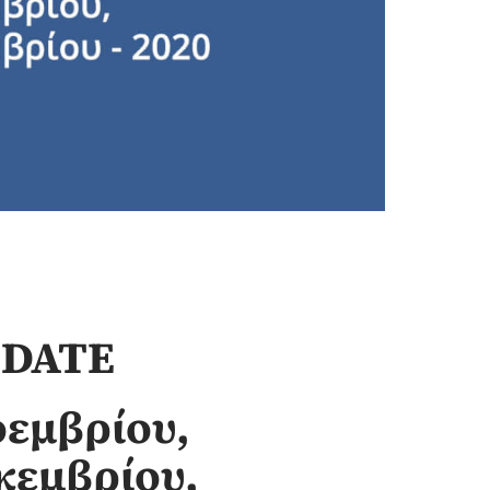
 DATE
οεμβρίου,
κεμβρίου,