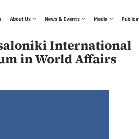
e
About Us
News & Events
Media
Publica
saloniki International
m in World Affairs