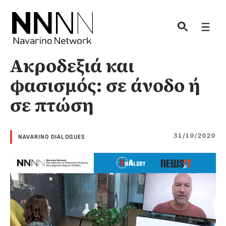
Skip
to
Men
content
Ακροδεξιά και
φασισμός: σε άνοδο ή
σε πτώση
31/10/2020
NAVARINO DIALOGUES