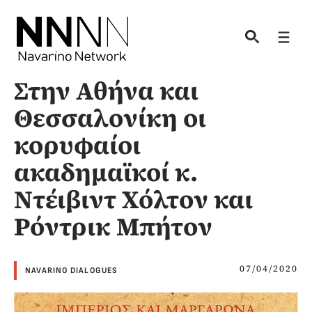
Skip
to
Men
content
Στην Αθήνα και
Θεσσαλονίκη οι
κορυφαίοι
ακαδημαϊκοί κ.
Ντέιβιντ Χόλτον και
Ρόντρικ Μπήτον
07/04/2020
NAVARINO DIALOGUES