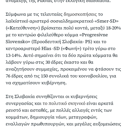
ανάμειξης της Ρωσίας στην εκλογική διαδικασία.
Σύμφωνα με τις τελευταίες
δημοσκοπήσεις
το
λαϊκίστικό αριστερό σοσιαλδημοκρατικό «Smer-SD»
(«Κατεύθυνση») βρίσκεται πολύ κοντά, μεταξύ 18-20%
με το κεντρώο φιλελεύθερο κόμμα «Progresívne
Slovensko» (Προοδευτική Σλοβακία- PS) και το
κεντροαριστερό Hlas -SD («Φωνή») τρίτο γύρω στο
13-14%. Αυτό σημαίνει ότι τα δύο πρώτα κόμματα θα
λάβουν γύρω στις 30 έδρες έκαστο και θα
αναζητήσουν συμμαχίες, προκειμένου να φτάσουν τις
76 έδρες από τις 150 συνολικά του κοινοβουλίου, για
να σχηματίσουν κυβέρνηση.
Στη Σλοβακία συνηθίζονται οι κυβερνήσεις
συνεργασίας και
το πολιτικό σκηνικό
είναι αρκετά
ρευστό και ασταθές, με πολλές αλλαγές εντός των
κομμάτων, δημιουργία νέων, μεταγραφών,
εναλλαγών πρωθυπουργών, και μεγάλες αυξομειώσεις