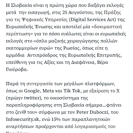
Η Σλοβακία είναι η πρώτη χώρα που διεξάγει εκλογές
μετά την εισαγωγή, στις 25 Αυγούστου, της
Πράξης
για τις Ψηφιακές Υπηρεσίες
(Digital Services Act) της
Ευρωπαϊκής Ένωσης και αποτελεί μία
«δοκιμαστική
περίπτωση»
για το πόσο ευάλωτες είναι οι ευρωπαϊκές
εκλογές στο «όπλο μαζικής χειραγώγησης πολλών
εκατομμυρίων ευρώ» της Ρωσίας, όπως
είπε
η
αρμόδια Αντιπρόεδρος της Ευρωπαϊκής Επιτροπής,
υπεύθυνη για τις Αξίες και τη Διαφάνεια, Βέρα
Γιούροβα.
Παρά τη
συνεργασία
των μεγάλων πλατφόρμων,
όπως οι Google, Meta και Tik Tok, με
εξαίρεση το X
(πρώην twitter), το οικοσύστημα της
παραπληροφόρησης στη Σλοβακία σήμερα…φτάνει
στο ζενίθ του» σύμφωνα με τον Peter Duboczi, του
Infosecurity.sk, ενώ 15% των παραπλανητικών
αναρτήσεων προέρχονται από
λογαριασμούς του