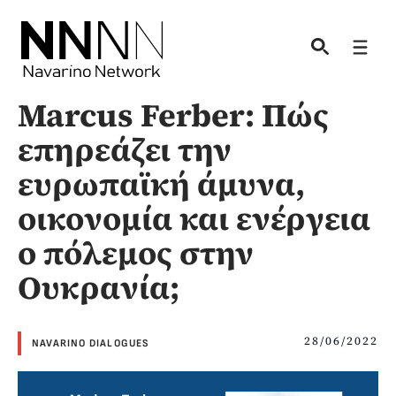
Skip
to
Men
content
Marcus Ferber: Πώς
επηρεάζει την
ευρωπαϊκή άμυνα,
οικονομία και ενέργεια
ο πόλεμος στην
Ουκρανία;
28/06/2022
NAVARINO DIALOGUES