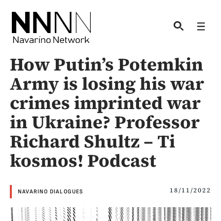
Skip
to
Men
content
How Putin’s Potemkin
Army is losing his war
crimes imprinted war
in Ukraine? Professor
Richard Shultz – Ti
kosmos! Podcast
18/11/2022
NAVARINO DIALOGUES