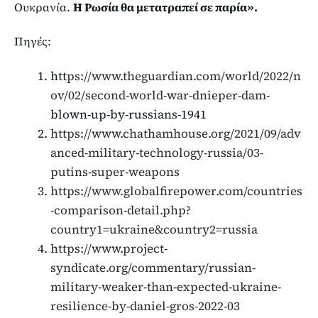
Ουκρανία.
Η Ρωσία θα μετατραπεί σε παρία».
Πηγές:
htt
ps://www.theguardian.com/world/2022/n
ov/02/second-world-war-dnieper-dam
-
blown-up-by-russians-1941
https://www.chathamhouse.org/2021/09/adv
anced-military-technology-russia/03-
putins-super-weapons
https://www.globalfirepower.com/countries
-comparison-detail.php?
country1=ukraine&country2=russia
https://www.project-
syndicate.org/commentary/russian-
military-weaker-than-expected-ukraine-
resilience-by-daniel-gros-2022-03