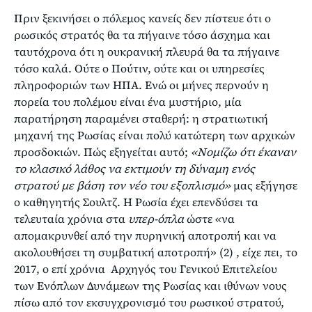
Πριν ξεκινήσει ο πόλεμος κανείς δεν πίστευε ότι ο
ρωσικός στρατός θα τα πήγαινε τόσο άσχημα και
ταυτόχρονα ότι η ουκρανική πλευρά θα τα πήγαινε
τόσο καλά. Ούτε ο Πούτιν, ούτε και οι υπηρεσίες
πληροφοριών των ΗΠΑ. Ενώ οι μήνες περνούν η
πορεία του πολέμου είναι ένα μυστήριο, μία
παρατήρηση παραμένει σταθερή: η στρατιωτική
μηχανή της Ρωσίας είναι πολύ κατώτερη των αρχικών
προσδοκιών. Πώς εξηγείται αυτό;
«Νομίζω ότι έκαναν
το κλασικό λάθος να εκτιμούν τη δύναμη ενός
στρατού με βάση τον νέο του εξοπλισμό»
μας εξήγησε
ο καθηγητής Σουλτζ. Η Ρωσία έχει επενδύσει τα
τελευταία χρόνια στα
υπερ-όπλα
ώστε «να
απομακρυνθεί από την πυρηνική αποτροπή και να
ακολουθήσει τη συμβατική αποτροπή» (2) , είχε πει, το
2017, ο επί χρόνια Αρχηγός του Γενικού Επιτελείου
των Ενόπλων Δυνάμεων της Ρωσίας και ιθύνων νους
πίσω από τον εκσυγχρονισμό του ρωσικού στρατού,