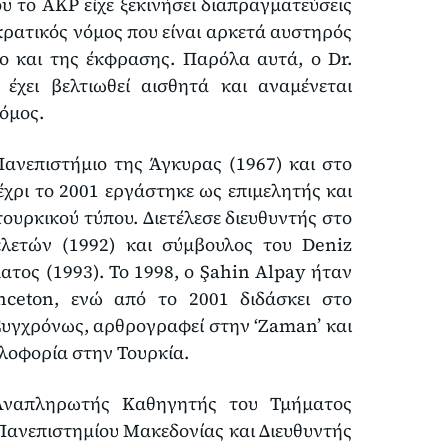
υ το AKP είχε ξεκινήσει διαπραγματεύσεις
κρατικός νόμος που είναι αρκετά αυστηρός
γο και της έκφρασης. Παρόλα αυτά, ο Dr.
χει βελτιωθεί αισθητά και αναμένεται
όμος.
ανεπιστήμιο της Άγκυρας (1967) και στο
έχρι το 2001 εργάστηκε ως επιμελητής και
ουρκικού τύπου. Διετέλεσε διευθυντής στο
λετών (1992) και σύμβουλος του Deniz
τος (1993). Το 1998, ο Şahin Alpay ήταν
nceton, ενώ από το 2001 διδάσκει στο
υγχρόνως, αρθρογραφεί στην ‘Zaman’ και
κλοφορία στην Τουρκία.
Αναπληρωτής Καθηγητής του Τμήματος
ανεπιστημίου Μακεδονίας και Διευθυντής