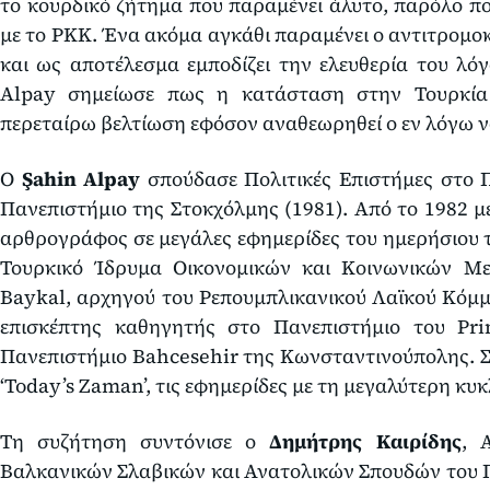
το κουρδικό ζήτημα που παραμένει άλυτο, παρόλο πο
με το PKK. Ένα ακόμα αγκάθι παραμένει ο αντιτρομο
και ως αποτέλεσμα εμποδίζει την ελευθερία του λό
Alpay σημείωσε πως η κατάσταση στην Τουρκία έ
περεταίρω βελτίωση εφόσον αναθεωρηθεί ο εν λόγω ν
Ο
Şahin Alpay
σπούδασε Πολιτικές Επιστήμες στο Π
Πανεπιστήμιο της Στοκχόλμης (1981). Από το 1982 μ
αρθρογράφος σε μεγάλες εφημερίδες του ημερήσιου τ
Τουρκικό Ίδρυμα Οικονομικών και Κοινωνικών Με
Baykal, αρχηγού του Ρεπουμπλικανικού Λαϊκού Κόμμα
επισκέπτης καθηγητής στο Πανεπιστήμιο του Pri
Πανεπιστήμιο Bahcesehir της Κωνσταντινούπολης. Σ
‘Today’s Zaman’, τις εφημερίδες με τη μεγαλύτερη κυ
Τη συζήτηση συντόνισε ο
Δημήτρης Καιρίδης
, 
Βαλκανικών Σλαβικών και Ανατολικών Σπουδών του Π