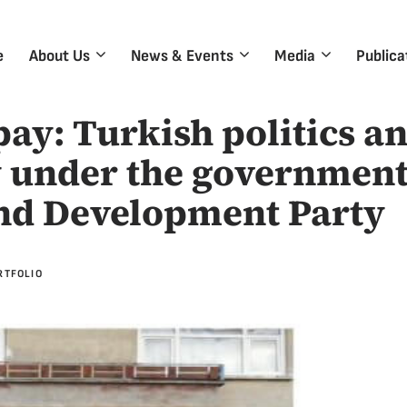
e
About Us
News & Events
Media
Publica
pay: Turkish politics a
under the government
and Development Party
RTFOLIO