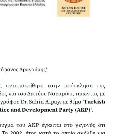
τέφανος Δραγούμης’
ς ανταποκρίθηκε στην πρόσκληση της
δος και του Δικτύου Ναυαρίνο, τιμώντας με
γράφου Dr. Sahin Alpay, με θέμα
‘Turkish
tice and Development Party (AKP)’
.
ευγμα του AKP έγκειται στο γεγονός ότι
 Το 2002, έτος κατά το οποίο ανήλθε για