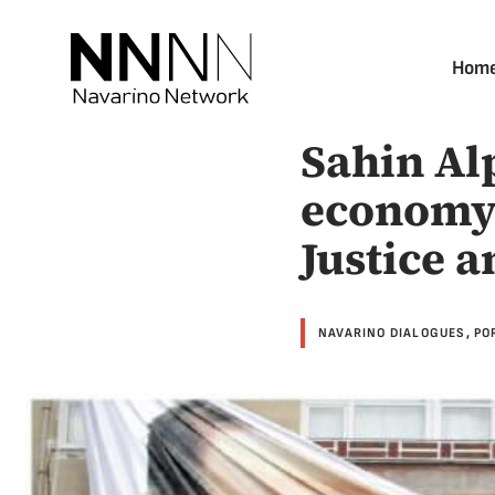
Skip
to
Hom
content
Sahin Al
economy 
Justice 
NAVARINO DIALOGUES
,
PO