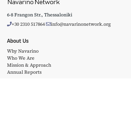
6-8 Frangon Str., Thessaloniki
+30 2310 517864
info@navarinonetwork.org
About Us
Why Navarino
Who We Are
Mission & Approach
Annual Reports
Events
Big Events
Navarino Dialogues
Affiliated Events
Portfolio