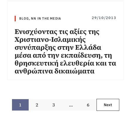
29/10/2013
BLOG
,
NN IN THE MEDIA
Ενισχύοντας τις αξίες της
Χριστιανο-Ισλαμικής
συνύπαρξης στην Ελλάδα
μέσα από την εκπαίδευση, τη
θρησκευτική ελευθερία και τα
ανθρώπινα δικαιώματα
1
2
3
…
6
Next