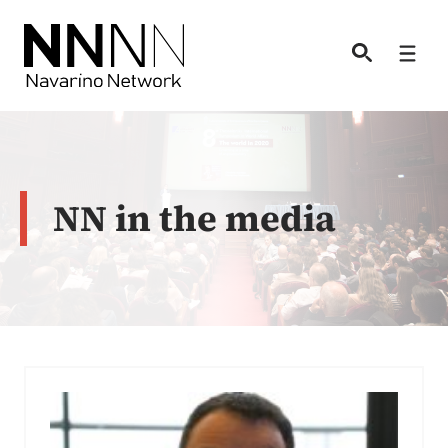
Skip
to
Men
content
NN in the media