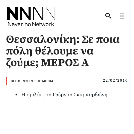
Skip
to
Men
content
Θεσσαλονίκη: Σε ποια
πόλη θέλουμε να
ζούμε; ΜΕΡΟΣ Α
22/02/2010
BLOG
,
NN IN THE MEDIA
Η ομιλία του Γιώργου Σκαμπαρδώνη