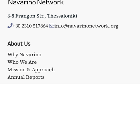
6-8 Frangon Str., Thessaloniki
+30 2310 517864
info@navarinonetwork.org
About Us
Why Navarino
Who We Are
Mission & Approach
Annual Reports
Events
Big Events
Navarino Dialogues
Affiliated Events
Portfolio