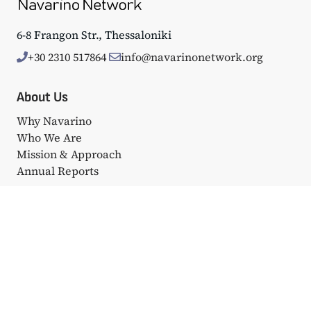
6-8 Frangon Str., Thessaloniki
+30 2310 517864
info@navarinonetwork.org
About Us
Why Navarino
Who We Are
Mission & Approach
Annual Reports
Events
Big Events
Navarino Dialogues
Affiliated Events
Portfolio