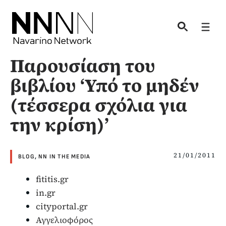
Skip
to
Men
content
Παρουσίαση του
βιβλίου ‘Υπό το μηδέν
(τέσσερα σχόλια για
την κρίση)’
21/01/2011
BLOG
,
NN IN THE MEDIA
fititis.gr
in.gr
cityportal.gr
Αγγελιοφόρος