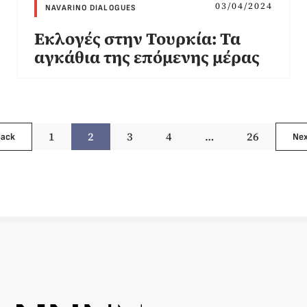
03/04/2024
NAVARINO DIALOGUES
Εκλογές στην Τουρκία: Τα
αγκάθια της επόμενης μέρας
1
2
3
4
…
26
Back
Nex