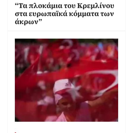
“Τα πλοκάμια του Κρεμλίνου
στα ευρωπαϊκά κόμματα των
άκρων”