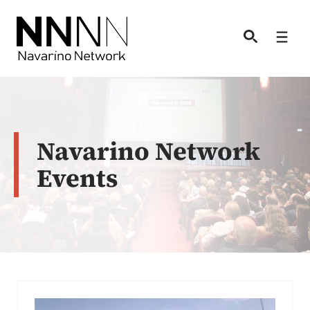
Skip
to
Men
content
Navarino Network
Events