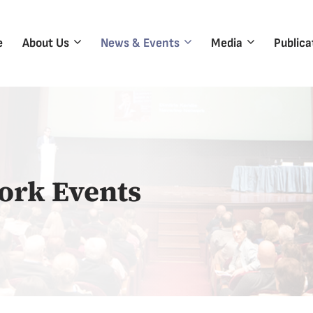
e
About Us
News & Events
Media
Publica
ork Events