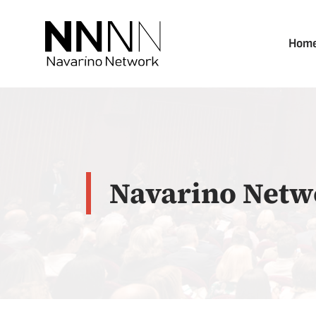
Skip
to
Hom
content
Navarino Netw