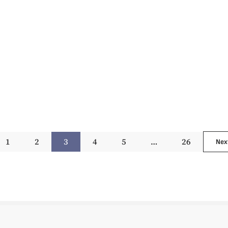
1
2
3
4
5
…
26
Nex