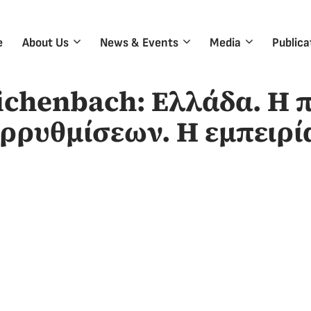
e
About Us
News & Events
Media
Publica
ichenbach: Ελλάδα. Η
ρρυθμίσεων. Η εμπειρί