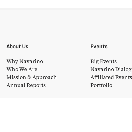
About Us
Events
Why Navarino
Big Events
Who We Are
Navarino Dialog
Mission & Approach
Affiliated Event
Annual Reports
Portfolio
❤ από την
Bake My WP