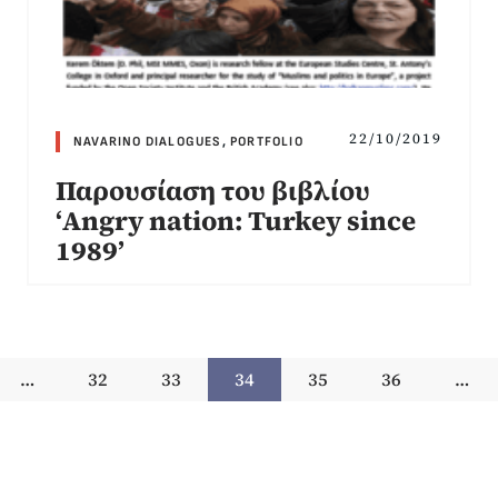
22/10/2019
NAVARINO DIALOGUES
,
PORTFOLIO
Παρουσίαση του βιβλίου
‘Angry nation: Turkey since
1989’
…
32
33
34
35
36
…